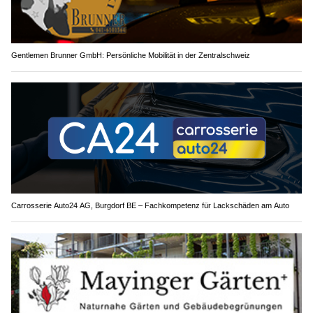
Gentlemen Brunner GmbH: Persönliche Mobilität in der Zentralschweiz
Carrosserie Auto24 AG, Burgdorf BE – Fachkompetenz für Lackschäden am Auto