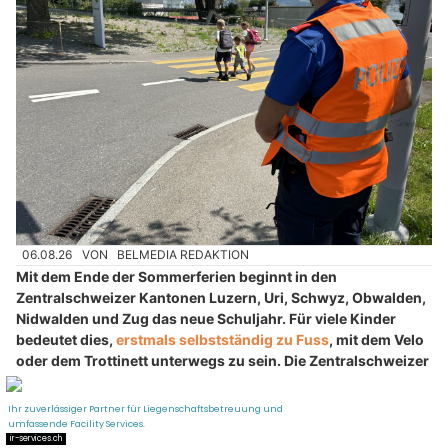
06.08.26
VON
BELMEDIA REDAKTION
Mit dem Ende der Sommerferien beginnt in den
Zentralschweizer Kantonen Luzern, Uri, Schwyz, Obwalden,
Nidwalden und Zug das neue Schuljahr. Für viele Kinder
bedeutet dies,
erstmals selbstständig zu Fuss
, mit dem Velo
oder dem Trottinett unterwegs zu sein. Die Zentralschweizer
Polizeikorps rufen deshalb alle Verkehrsteilnehmenden zu
besonderer Aufmerksamkeit, Rücksicht und einer den
Verhältnissen angepassten Geschwindigkeit auf.