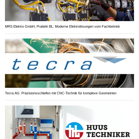
MRS Elektro GmbH, Pratteln BL: Moderne Elektrolösungen vom Fachbetrieb
Tecra AG: Präzisionsschleifen mit CNC-Technik für komplexe Geometrien