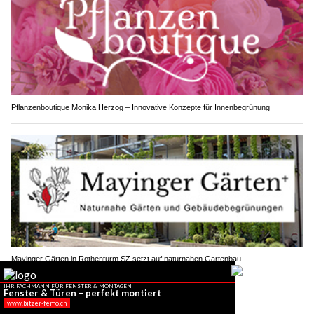
Pflanzenboutique Monika Herzog – Innovative Konzepte für Innenbegrünung
Mayinger Gärten in Rothenturm SZ setzt auf naturnahen Gartenbau