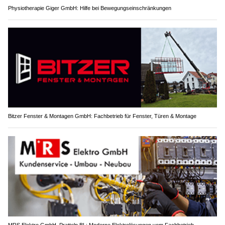
Physiotherapie Giger GmbH: Hilfe bei Bewegungseinschränkungen
Bitzer Fenster & Montagen GmbH: Fachbetrieb für Fenster, Türen & Montage
MRS Elektro GmbH, Pratteln BL: Moderne Elektrolösungen vom Fachbetrieb