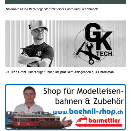
Ristorante Muna Bern begeistert mit feiner Pasta und Geschmack
GK Tech GmbH überzeugt Kunden mit präzisem Anlagenbau aus Chromstahl