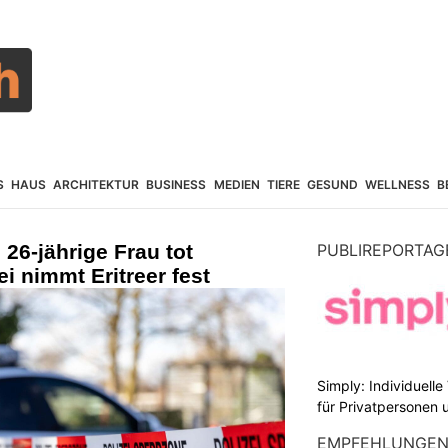
S
HAUS
ARCHITEKTUR
BUSINESS
MEDIEN
TIERE
GESUND
WELLNESS
B
 26-jährige Frau tot
PUBLIREPORTAG
i nimmt Eritreer fest
Simply: Individuell
für Privatpersonen 
EMPFEHLUNGE