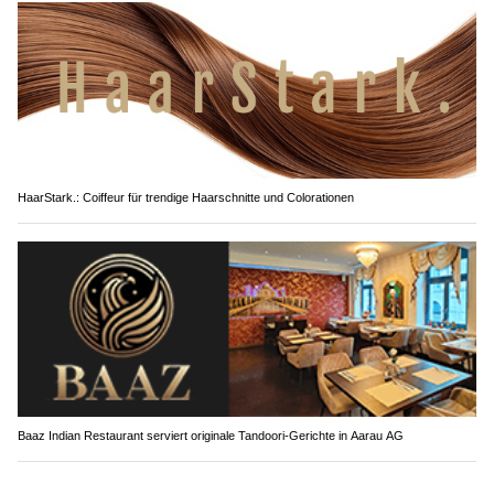
HaarStark.: Coiffeur für trendige Haarschnitte und Colorationen
Baaz Indian Restaurant serviert originale Tandoori-Gerichte in Aarau AG