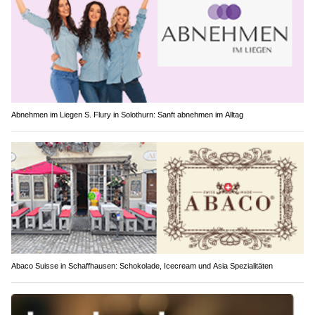
Abnehmen im Liegen S. Flury in Solothurn: Sanft abnehmen im Alltag
Abaco Suisse in Schaffhausen: Schokolade, Icecream und Asia Spezialitäten