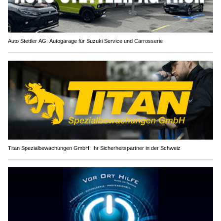
Auto Stettler AG: Autogarage für Suzuki Service und Carrosserie
Titan Spezialbewachungen GmbH: Ihr Sicherheitspartner in der Schweiz