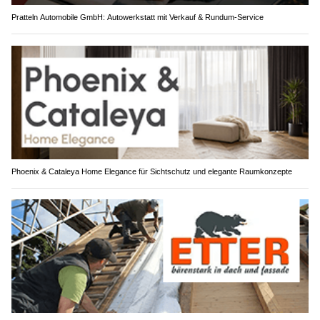
Pratteln Automobile GmbH: Autowerkstatt mit Verkauf & Rundum-Service
Phoenix & Cataleya Home Elegance für Sichtschutz und elegante Raumkonzepte