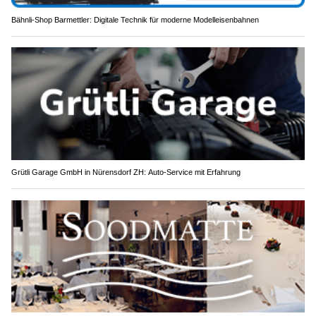
Bähnli-Shop Barmettler: Digitale Technik für moderne Modelleisenbahnen
Grütli Garage GmbH in Nürensdorf ZH: Auto-Service mit Erfahrung