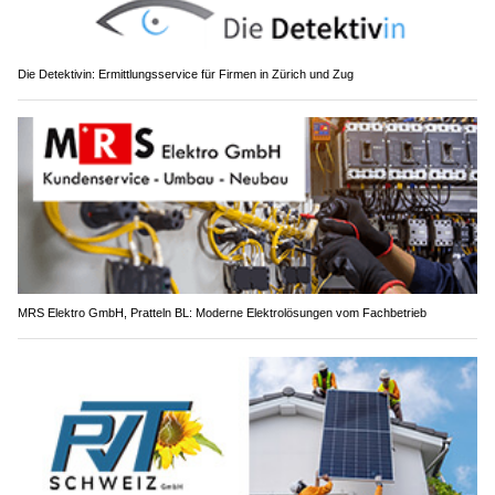
Die Detektivin: Ermittlungsservice für Firmen in Zürich und Zug
MRS Elektro GmbH, Pratteln BL: Moderne Elektrolösungen vom Fachbetrieb