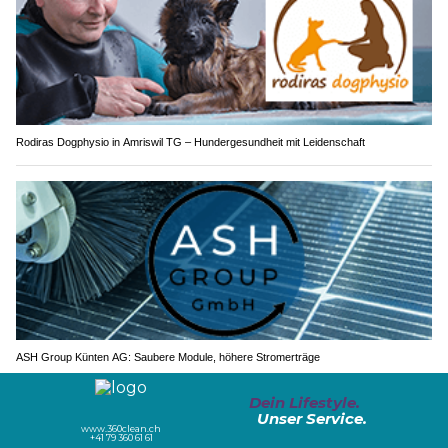
Rodiras Dogphysio in Amriswil TG – Hundergesundheit mit Leidenschaft
ASH Group Künten AG: Saubere Module, höhere Stromerträge
Unteriberg SZ: Auto stürzt 40 Meter Abhang
hinunter – zwei Seniorinnen verletzt