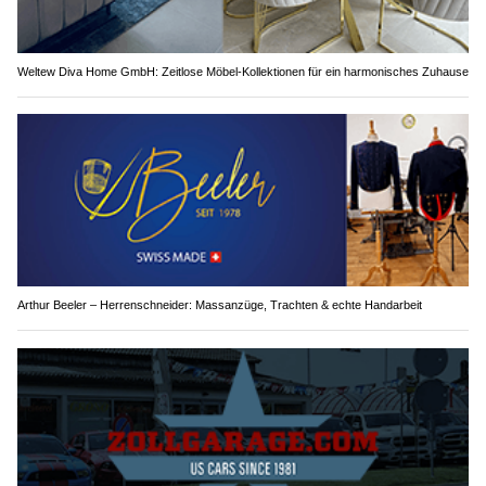
Weltew Diva Home GmbH: Zeitlose Möbel-Kollektionen für ein harmonisches Zuhause
Arthur Beeler – Herrenschneider: Massanzüge, Trachten & echte Handarbeit