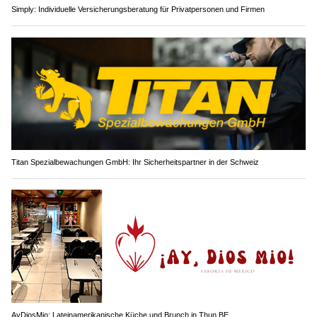
Simply: Individuelle Versicherungsberatung für Privatpersonen und Firmen
Titan Spezialbewachungen GmbH: Ihr Sicherheitspartner in der Schweiz
AyDiosMio: Lateinamerikanische Küche und Brunch in Thun BE