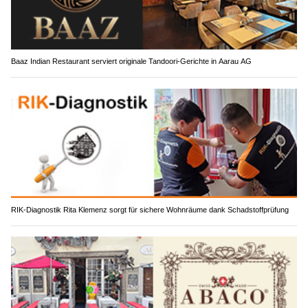
Baaz Indian Restaurant serviert originale Tandoori-Gerichte in Aarau AG
RIK-Diagnostik Rita Klemenz sorgt für sichere Wohnräume dank Schadstoffprüfung