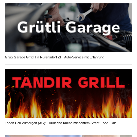
Grütli Garage GmbH in Nürensdorf ZH: Auto-Service mit Erfahrung
Tandir Grill Villmergen (AG): Türkische Küche mit echtem Street-Food-Flair