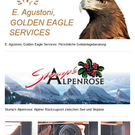
E. Agustoni, Golden Eagle Services: Persönliche Geldanlageberatung
Stump’s Alpenrose: Alpiner Rückzugsort zwischen See und Skipiste