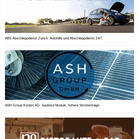
ABS Abschleppdienst Zürich: Autohilfe und Abschleppdienst 24/7
ASH Group Künten AG: Saubere Module, höhere Stromerträge