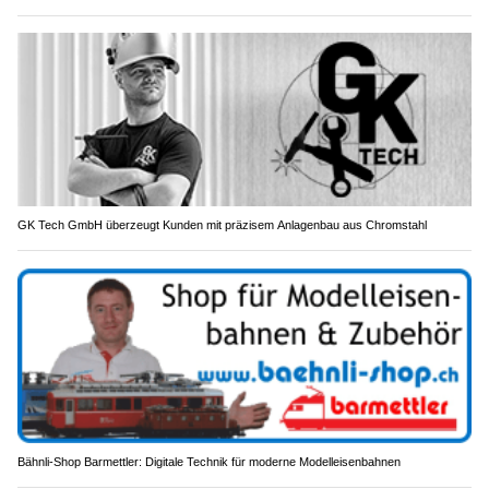
GK Tech GmbH überzeugt Kunden mit präzisem Anlagenbau aus Chromstahl
Bähnli-Shop Barmettler: Digitale Technik für moderne Modelleisenbahnen