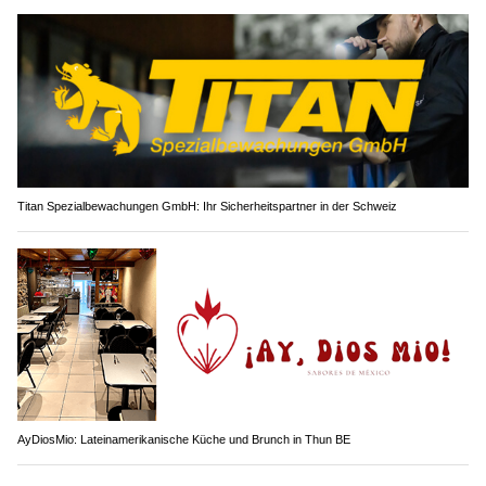
Titan Spezialbewachungen GmbH: Ihr Sicherheitspartner in der Schweiz
AyDiosMio: Lateinamerikanische Küche und Brunch in Thun BE