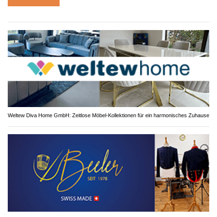
Weltew Diva Home GmbH: Zeitlose Möbel-Kollektionen für ein harmonisches Zuhause