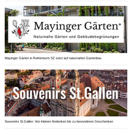
Mayinger Gärten in Rothenturm SZ setzt auf naturnahen Gartenbau
Souvenirs St.Gallen: Von kleinen Andenken bis zu besonderen Geschenken