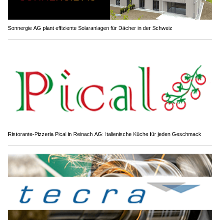
Sonnergie AG plant effiziente Solaranlagen für Dächer in der Schweiz
Ristorante-Pizzeria Pical in Reinach AG: Italienische Küche für jeden Geschmack