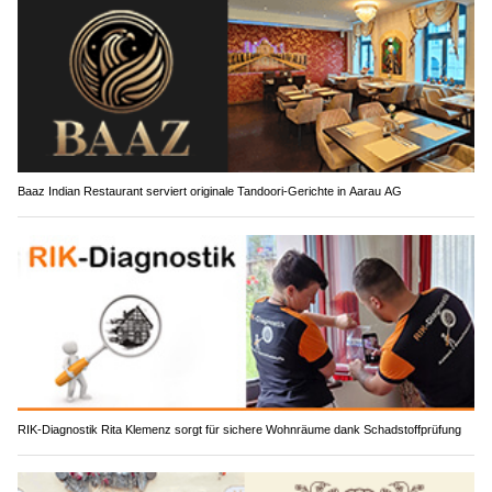
Baaz Indian Restaurant serviert originale Tandoori-Gerichte in Aarau AG
RIK-Diagnostik Rita Klemenz sorgt für sichere Wohnräume dank Schadstoffprüfung