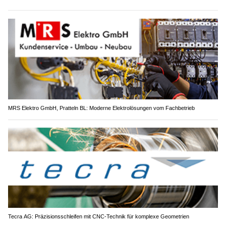
MRS Elektro GmbH, Pratteln BL: Moderne Elektrolösungen vom Fachbetrieb
Tecra AG: Präzisionsschleifen mit CNC-Technik für komplexe Geometrien