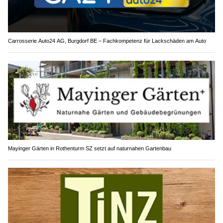
Carrosserie Auto24 AG, Burgdorf BE – Fachkompetenz für Lackschäden am Auto
Mayinger Gärten in Rothenturm SZ setzt auf naturnahen Gartenbau