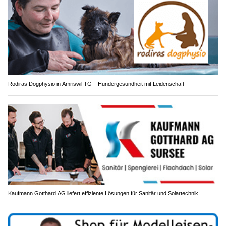
Rodiras Dogphysio in Amriswil TG – Hundergesundheit mit Leidenschaft
Kaufmann Gotthard AG liefert effiziente Lösungen für Sanitär und Solartechnik