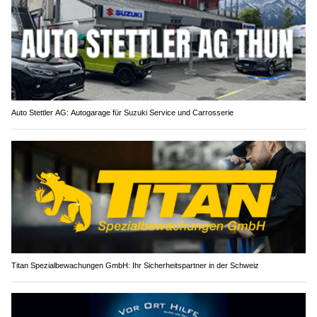
Auto Stettler AG: Autogarage für Suzuki Service und Carrosserie
Titan Spezialbewachungen GmbH: Ihr Sicherheitspartner in der Schweiz