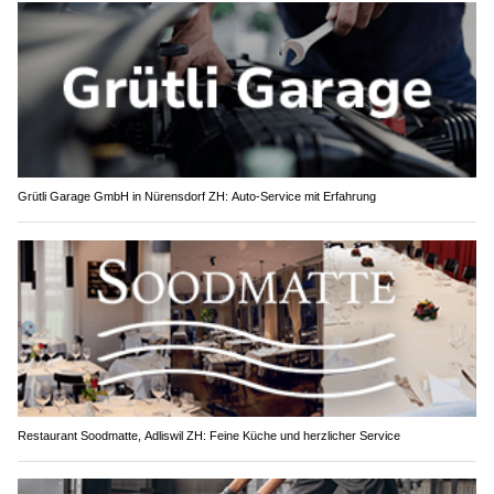
Grütli Garage GmbH in Nürensdorf ZH: Auto-Service mit Erfahrung
Restaurant Soodmatte, Adliswil ZH: Feine Küche und herzlicher Service