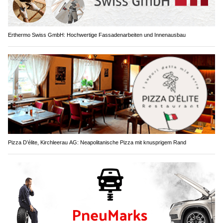
Erthermo Swiss GmbH: Hochwertige Fassadenarbeiten und Innenausbau
Pizza D’élite, Kirchleerau AG: Neapolitanische Pizza mit knusprigem Rand