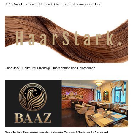
KEG GmbH: Heizen, Kühlen und Solarstrom – alles aus einer Hand
HaarStark.: Coiffeur für trendige Haarschnitte und Colorationen
Baaz Indian Restaurant serviert originale Tandoori-Gerichte in Aarau AG