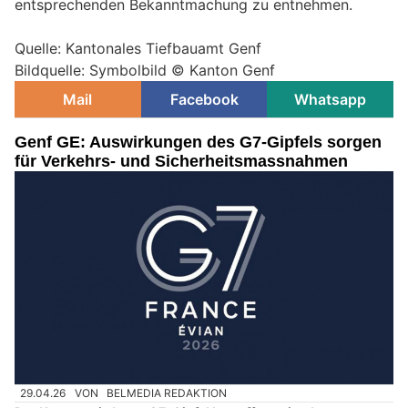
entsprechenden Bekanntmachung zu entnehmen.
Quelle: Kantonales Tiefbauamt Genf
Bildquelle: Symbolbild © Kanton Genf
Mail
Facebook
Whatsapp
Genf GE: Auswirkungen des G7-Gipfels sorgen
für Verkehrs- und Sicherheitsmassnahmen
29.04.26
VON
BELMEDIA REDAKTION