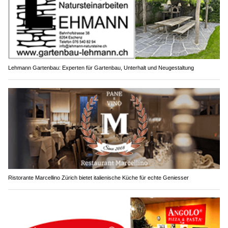
Lehmann Gartenbau: Experten für Gartenbau, Unterhalt und Neugestaltung
Ristorante Marcellino Zürich bietet italienische Küche für echte Geniesser