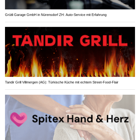
Grütli Garage GmbH in Nürensdorf ZH: Auto-Service mit Erfahrung
Tandir Grill Villmergen (AG): Türkische Küche mit echtem Street-Food-Flair