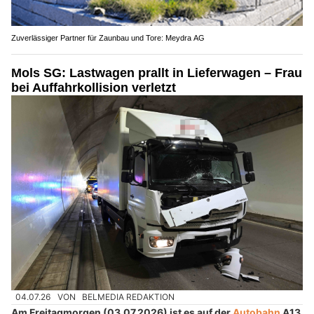
Zuverlässiger Partner für Zaunbau und Tore: Meydra AG
Mols SG: Lastwagen prallt in Lieferwagen – Frau
bei Auffahrkollision verletzt
04.07.26
VON
BELMEDIA REDAKTION
Am Freitagmorgen (03.07.2026) ist es auf der
Autobahn
A13