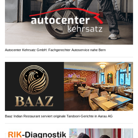
Autocenter Kehrsatz GmbH: Fachgerechter Autoservice nahe Bern
Baaz Indian Restaurant serviert originale Tandoori-Gerichte in Aarau AG