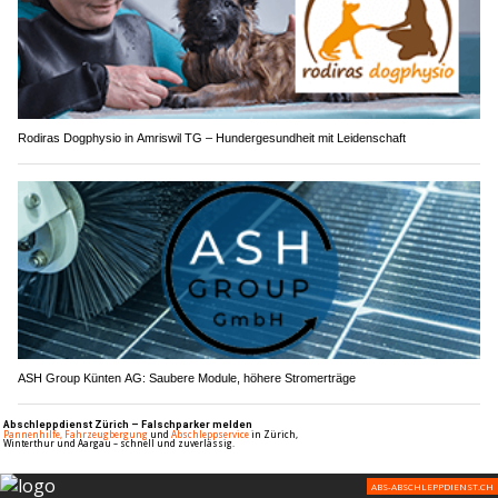
Rodiras Dogphysio in Amriswil TG – Hundergesundheit mit Leidenschaft
ASH Group Künten AG: Saubere Module, höhere Stromerträge
Flüelen UR: Auto dreht sich nach Aufprall um
360 Grad – A2 stundenlang einspurig befahrbar