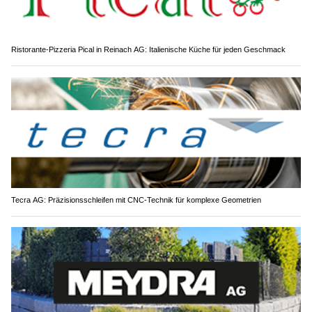
Ristorante-Pizzeria Pical in Reinach AG: Italienische Küche für jeden Geschmack
Tecra AG: Präzisionsschleifen mit CNC-Technik für komplexe Geometrien