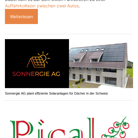
Auffahrkollision zwischen zwei Autos
.
Weiterlesen
Sonnergie AG plant effiziente Solaranlagen für Dächer in der Schweiz