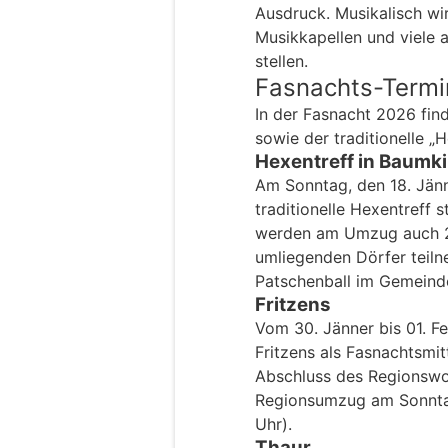
Ausdruck. Musikalisch wi
Musikkapellen und viele 
stellen.
Fasnachts-Term
In der Fasnacht 2026 fi
sowie der traditionelle „H
Hexentreff in Baumk
Am Sonntag, den 18. Jänn
traditionelle Hexentreff
werden am Umzug auch 2
umliegenden Dörfer teiln
Patschenball im Gemeinde
Fritzens
Vom 30. Jänner bis 01. F
Fritzens als Fasnachtsmi
Abschluss des Regionswo
Regionsumzug am Sonntag
Uhr).
Thaur