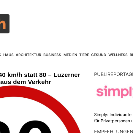
S
HAUS
ARCHITEKTUR
BUSINESS
MEDIEN
TIERE
GESUND
WELLNESS
B
40 km/h statt 80 – Luzerner
PUBLIREPORTAG
r aus dem Verkehr
Simply: Individuell
für Privatpersonen 
EMPFEHLUNGE