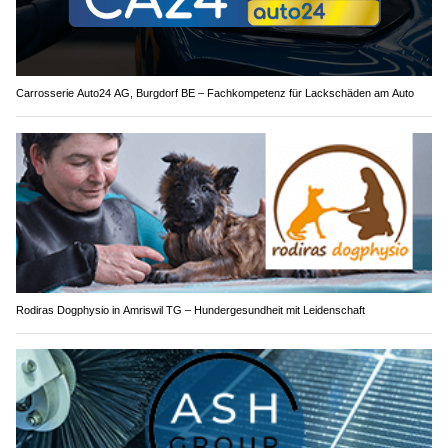
Carrosserie Auto24 AG, Burgdorf BE – Fachkompetenz für Lackschäden am Auto
Rodiras Dogphysio in Amriswil TG – Hundergesundheit mit Leidenschaft