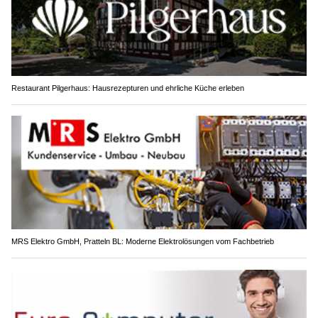
Restaurant Pilgerhaus: Hausrezepturen und ehrliche Küche erleben
MRS Elektro GmbH, Pratteln BL: Moderne Elektrolösungen vom Fachbetrieb