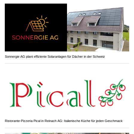
Sonnergie AG plant effiziente Solaranlagen für Dächer in der Schweiz
Ristorante-Pizzeria Pical in Reinach AG: Italienische Küche für jeden Geschmack