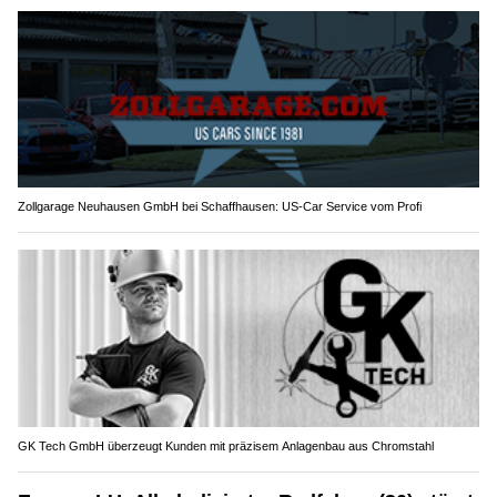
Zollgarage Neuhausen GmbH bei Schaffhausen: US-Car Service vom Profi
GK Tech GmbH überzeugt Kunden mit präzisem Anlagenbau aus Chromstahl