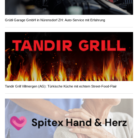
Grütli Garage GmbH in Nürensdorf ZH: Auto-Service mit Erfahrung
Tandir Grill Villmergen (AG): Türkische Küche mit echtem Street-Food-Flair