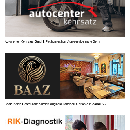
Autocenter Kehrsatz GmbH: Fachgerechter Autoservice nahe Bern
Baaz Indian Restaurant serviert originale Tandoori-Gerichte in Aarau AG