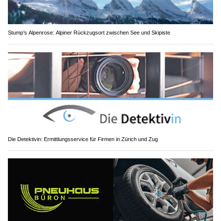
Stump’s Alpenrose: Alpiner Rückzugsort zwischen See und Skipiste
Die Detektivin: Ermittlungsservice für Firmen in Zürich und Zug