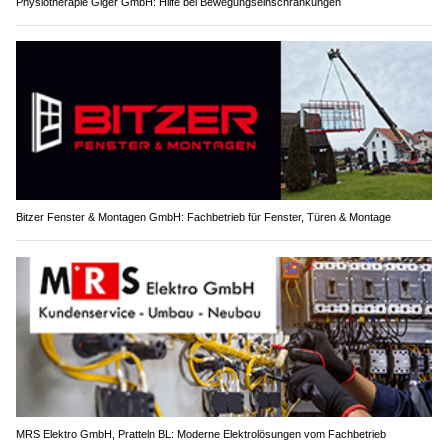
Physiotherapie Giger GmbH: Hilfe bei Bewegungseinschränkungen
Bitzer Fenster & Montagen GmbH: Fachbetrieb für Fenster, Türen & Montage
MRS Elektro GmbH, Pratteln BL: Moderne Elektrolösungen vom Fachbetrieb