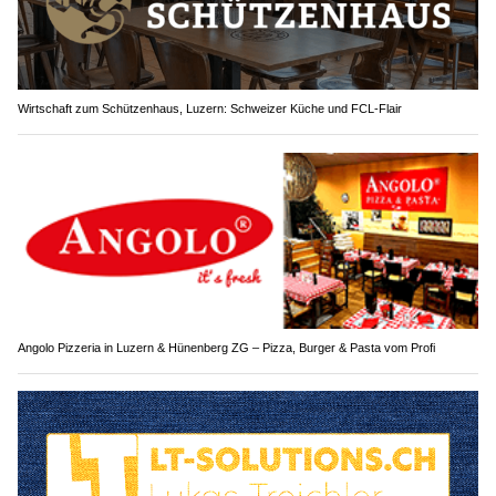
Wirtschaft zum Schützenhaus, Luzern: Schweizer Küche und FCL-Flair
Angolo Pizzeria in Luzern & Hünenberg ZG – Pizza, Burger & Pasta vom Profi