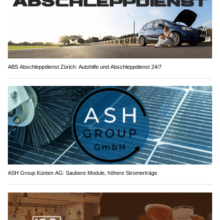
ABS Abschleppdienst Zürich: Autohilfe und Abschleppdienst 24/7
ASH Group Künten AG: Saubere Module, höhere Stromerträge