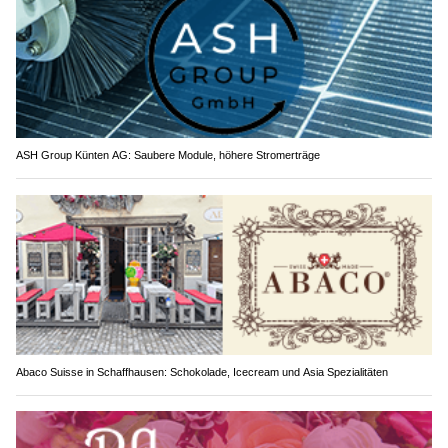
ASH Group Künten AG: Saubere Module, höhere Stromerträge
Abaco Suisse in Schaffhausen: Schokolade, Icecream und Asia Spezialitäten