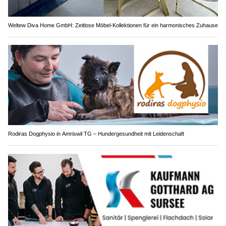
Weltew Diva Home GmbH: Zeitlose Möbel-Kollektionen für ein harmonisches Zuhause
Rodiras Dogphysio in Amriswil TG – Hundergesundheit mit Leidenschaft