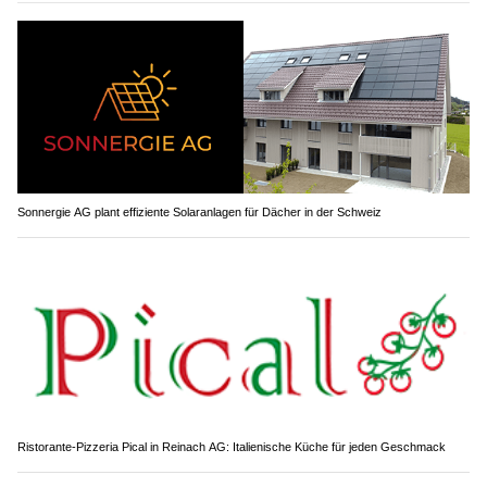
Sonnergie AG plant effiziente Solaranlagen für Dächer in der Schweiz
Ristorante-Pizzeria Pical in Reinach AG: Italienische Küche für jeden Geschmack