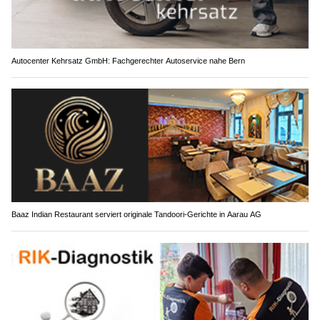
Autocenter Kehrsatz GmbH: Fachgerechter Autoservice nahe Bern
Baaz Indian Restaurant serviert originale Tandoori-Gerichte in Aarau AG