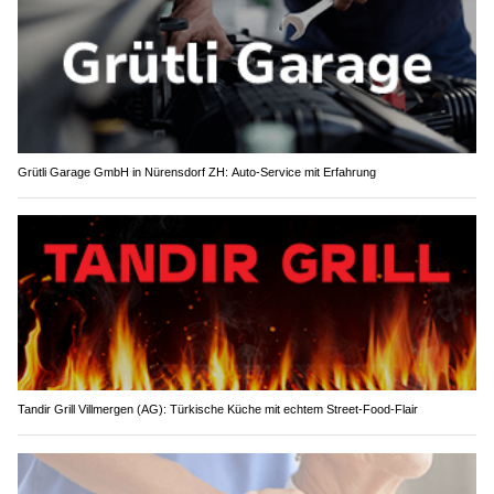
Grütli Garage GmbH in Nürensdorf ZH: Auto-Service mit Erfahrung
Tandir Grill Villmergen (AG): Türkische Küche mit echtem Street-Food-Flair