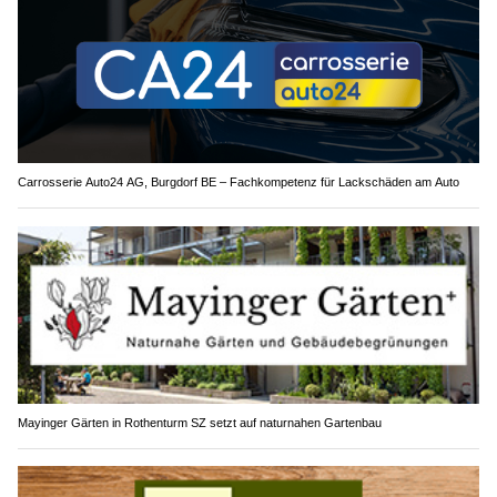
Carrosserie Auto24 AG, Burgdorf BE – Fachkompetenz für Lackschäden am Auto
Mayinger Gärten in Rothenturm SZ setzt auf naturnahen Gartenbau