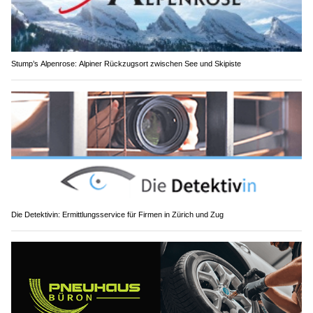
Stump’s Alpenrose: Alpiner Rückzugsort zwischen See und Skipiste
Die Detektivin: Ermittlungsservice für Firmen in Zürich und Zug