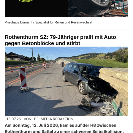
Pneuhaus Büron: Ihr Spezialist für Reifen und Reifenwechsel
Rothenthurm SZ: 79-Jähriger prallt mit Auto
gegen Betonblöcke und stirbt
13.07.26
VON
BELMEDIA REDAKTION
Am Sonntag, 12. Juli 2026, kam es auf der H8 zwischen
Rothenthurm und Sattel zu einer schweren Selbstkollision.