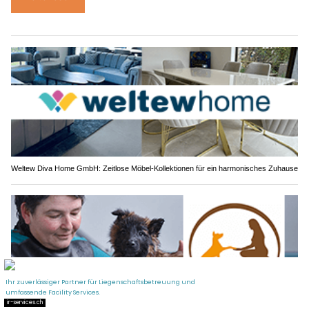
Weltew Diva Home GmbH: Zeitlose Möbel-Kollektionen für ein harmonisches Zuhause