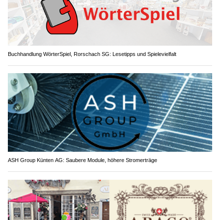
Buchhandlung WörterSpiel, Rorschach SG: Lesetipps und Spielevielfalt
ASH Group Künten AG: Saubere Module, höhere Stromerträge