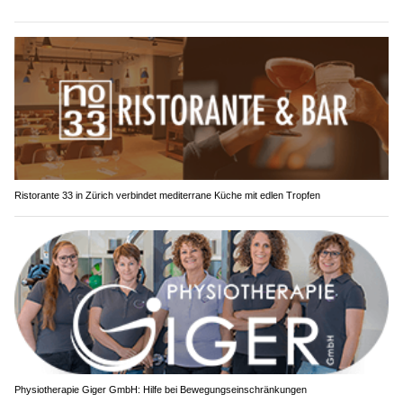
Ristorante 33 in Zürich verbindet mediterrane Küche mit edlen Tropfen
Physiotherapie Giger GmbH: Hilfe bei Bewegungseinschränkungen