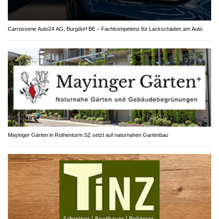
Carrosserie Auto24 AG, Burgdorf BE – Fachkompetenz für Lackschäden am Auto
Mayinger Gärten in Rothenturm SZ setzt auf naturnahen Gartenbau