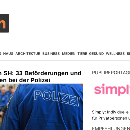
S
HAUS
ARCHITEKTUR
BUSINESS
MEDIEN
TIERE
GESUND
WELLNESS
B
n SH: 33 Beförderungen und
PUBLIREPORTAG
en bei der Polizei
Simply: Individuell
für Privatpersonen 
EMPFEHLUNGE