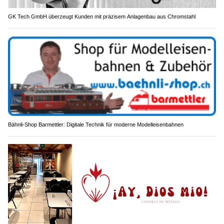
GK Tech GmbH überzeugt Kunden mit präzisem Anlagenbau aus Chromstahl
Bähnli-Shop Barmettler: Digitale Technik für moderne Modelleisenbahnen