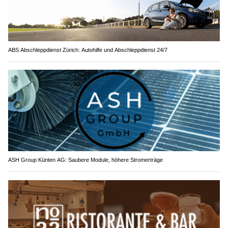
ABS Abschleppdienst Zürich: Autohilfe und Abschleppdienst 24/7
ASH Group Künten AG: Saubere Module, höhere Stromerträge