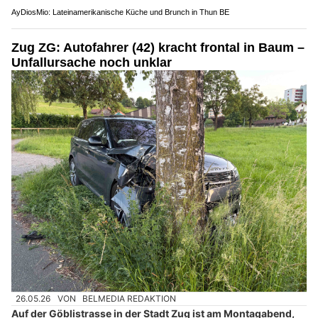
AyDiosMio: Lateinamerikanische Küche und Brunch in Thun BE
Zug ZG: Autofahrer (42) kracht frontal in Baum –
Unfallursache noch unklar
26.05.26
VON
BELMEDIA REDAKTION
Auf der Göblistrasse in der Stadt Zug ist am Montagabend,