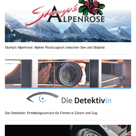
Stump’s Alpenrose: Alpiner Rückzugsort zwischen See und Skipiste
Die Detektivin: Ermittlungsservice für Firmen in Zürich und Zug