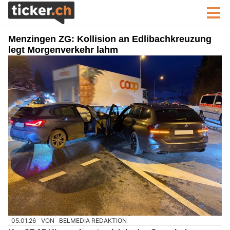
Menzingen ZG: Kollision an Edlibachkreuzung
legt Morgenverkehr lahm
05.01.26
VON
BELMEDIA REDAKTION