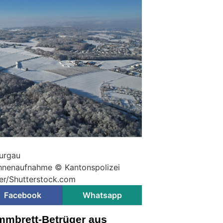
hurgau
Drohnenaufnahme © Kantonspolizei
ter/Shutterstock.com
Facebook
Whatsapp
mmbrett-Betrüger aus