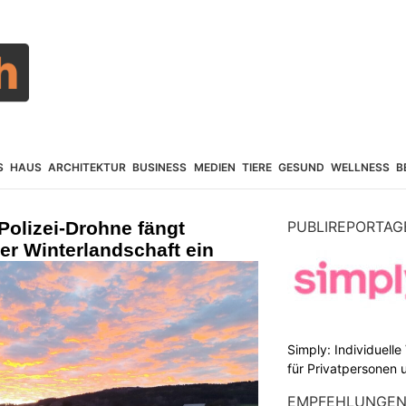
S
HAUS
ARCHITEKTUR
BUSINESS
MEDIEN
TIERE
GESUND
WELLNESS
B
 Polizei-Drohne fängt
PUBLIREPORTAG
r Winterlandschaft ein
Simply: Individuell
für Privatpersonen 
EMPFEHLUNGE