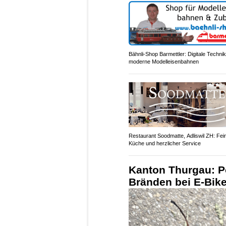
Bähnli-Shop Barmettler: Digitale Technik
moderne Modelleisenbahnen
Restaurant Soodmatte, Adliswil ZH: Fei
Küche und herzlicher Service
Kanton Thurgau: Po
Bränden bei E-Bik