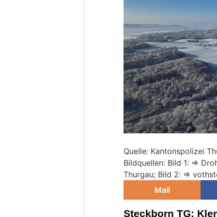
Quelle: Kantonspolizei T
Bildquellen: Bild 1: => 
Thurgau; Bild 2: => voths
Mail
Steckborn TG: Kle