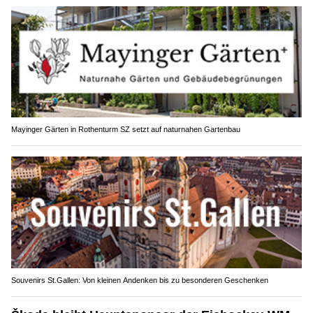
Mayinger Gärten in Rothenturm SZ setzt auf naturnahen Gartenbau
Souvenirs St.Gallen: Von kleinen Andenken bis zu besonderen Geschenken