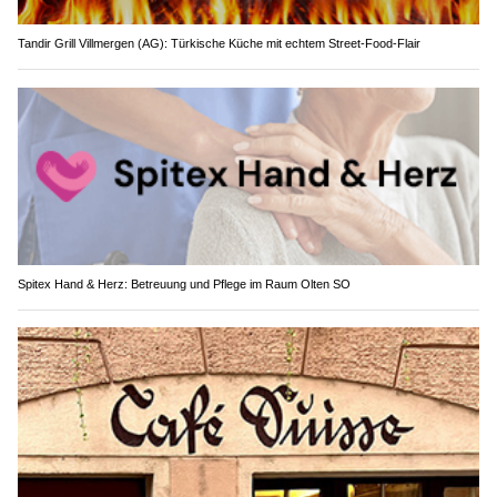
Tandir Grill Villmergen (AG): Türkische Küche mit echtem Street-Food-Flair
Spitex Hand & Herz: Betreuung und Pflege im Raum Olten SO