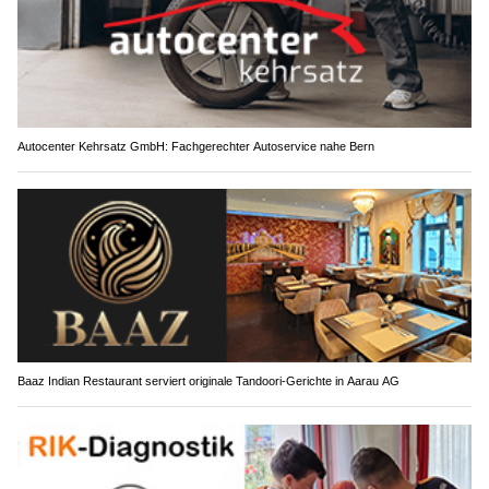
Autocenter Kehrsatz GmbH: Fachgerechter Autoservice nahe Bern
Baaz Indian Restaurant serviert originale Tandoori-Gerichte in Aarau AG