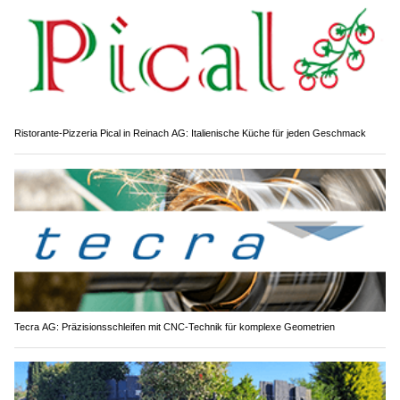
Ristorante-Pizzeria Pical in Reinach AG: Italienische Küche für jeden Geschmack
Tecra AG: Präzisionsschleifen mit CNC-Technik für komplexe Geometrien