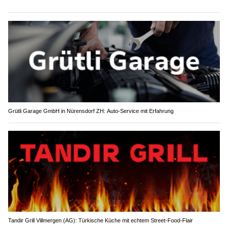
Grütli Garage GmbH in Nürensdorf ZH: Auto-Service mit Erfahrung
Tandir Grill Villmergen (AG): Türkische Küche mit echtem Street-Food-Flair