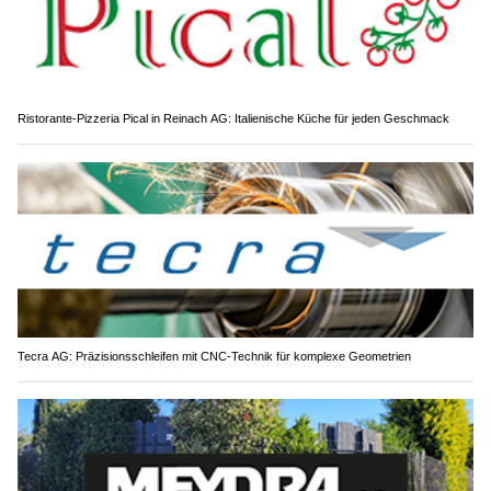
Ristorante-Pizzeria Pical in Reinach AG: Italienische Küche für jeden Geschmack
Tecra AG: Präzisionsschleifen mit CNC-Technik für komplexe Geometrien