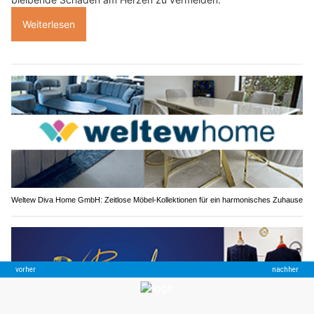
Weiterlesen
Weltew Diva Home GmbH: Zeitlose Möbel-Kollektionen für ein harmonisches Zuhause