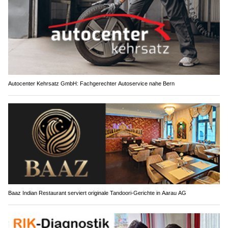
Autocenter Kehrsatz GmbH: Fachgerechter Autoservice nahe Bern
Baaz Indian Restaurant serviert originale Tandoori-Gerichte in Aarau AG