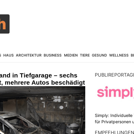
S
HAUS
ARCHITEKTUR
BUSINESS
MEDIEN
TIERE
GESUND
WELLNESS
B
nd in Tiefgarage – sechs
PUBLIREPORTAG
t, mehrere Autos beschädigt
Simply: Individuell
für Privatpersonen 
EMPFEHLUNGE