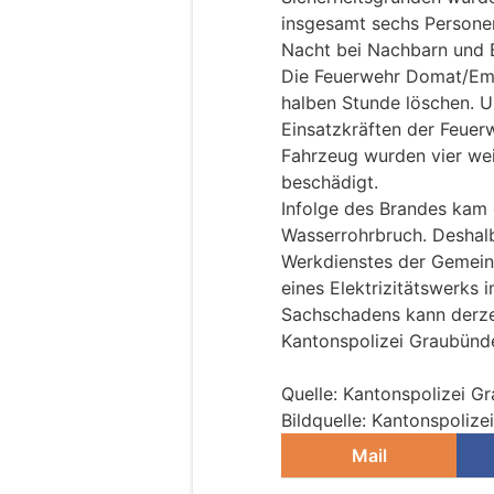
insgesamt sechs Personen
Nacht bei Nachbarn und 
Die Feuerwehr Domat/Ems
halben Stunde löschen. U
Einsatzkräften der Feue
Fahrzeug wurden vier wei
beschädigt.
Infolge des Brandes kam 
Wasserrohrbruch. Deshalb
Werkdienstes der Gemein
eines Elektrizitätswerks 
Sachschadens kann derzei
Kantonspolizei Graubünde
Quelle: Kantonspolizei G
Bildquelle: Kantonspoliz
Mail