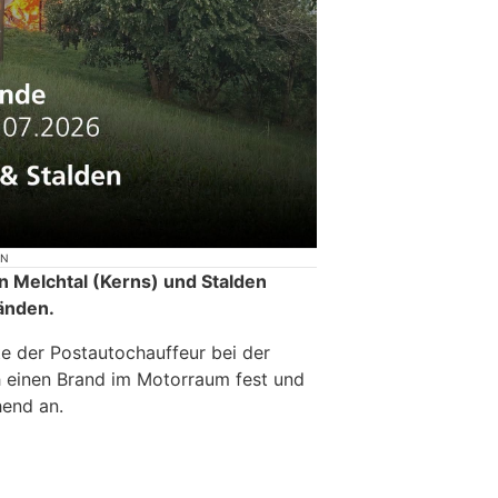
ON
 Melchtal (Kerns) und Stalden
änden.
te der Postautochauffeur bei der
h einen Brand im Motorraum fest und
hend an.