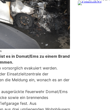
ON
r ist es in Domat/Ems zu einem Brand
kommen.
 vorsorglich evakuiert werden.
er Einsatzleitzentrale der
en die Meldung ein, wonach es an der
en ausgerückte Feuerwehr Domat/Ems
ecke sowie ein brennendes
Tiefgarage fest. Aus
en aus drei umliegenden Wohnhäusern