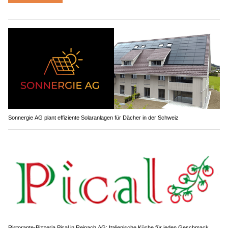
Sonnergie AG plant effiziente Solaranlagen für Dächer in der Schweiz
Ristorante-Pizzeria Pical in Reinach AG: Italienische Küche für jeden Geschmack