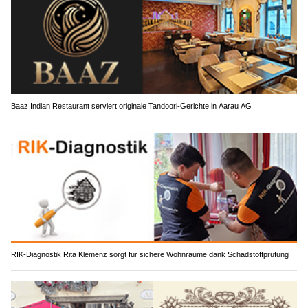
Baaz Indian Restaurant serviert originale Tandoori-Gerichte in Aarau AG
RIK-Diagnostik Rita Klemenz sorgt für sichere Wohnräume dank Schadstoffprüfung