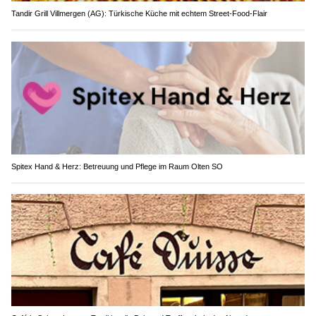
Tandir Grill Villmergen (AG): Türkische Küche mit echtem Street-Food-Flair
Spitex Hand & Herz: Betreuung und Pflege im Raum Olten SO