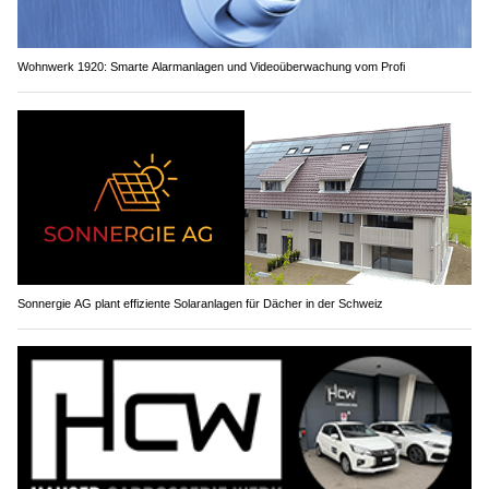
Wohnwerk 1920: Smarte Alarmanlagen und Videoüberwachung vom Profi
Sonnergie AG plant effiziente Solaranlagen für Dächer in der Schweiz