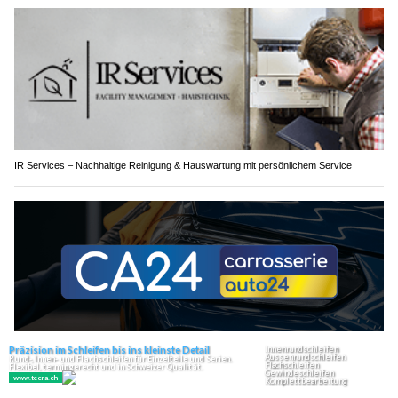
IR Services – Nachhaltige Reinigung & Hauswartung mit persönlichem Service
Carrosserie Auto24 AG, Burgdorf BE – Fachkompetenz für Lackschäden am Auto