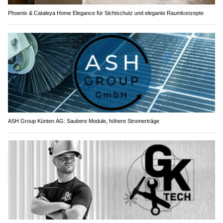
Phoenix & Cataleya Home Elegance für Sichtschutz und elegante Raumkonzepte
ASH Group Künten AG: Saubere Module, höhere Stromerträge