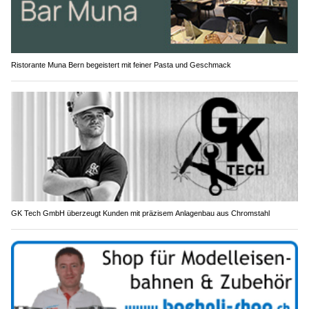
Ristorante Muna Bern begeistert mit feiner Pasta und Geschmack
GK Tech GmbH überzeugt Kunden mit präzisem Anlagenbau aus Chromstahl