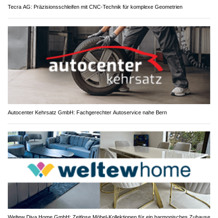
Tecra AG: Präzisionsschleifen mit CNC-Technik für komplexe Geometrien
Autocenter Kehrsatz GmbH: Fachgerechter Autoservice nahe Bern
Weltew Diva Home GmbH: Zeitlose Möbel-Kollektionen für ein harmonisches Zuhause