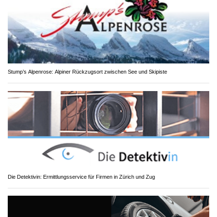
Stump’s Alpenrose: Alpiner Rückzugsort zwischen See und Skipiste
Die Detektivin: Ermittlungsservice für Firmen in Zürich und Zug