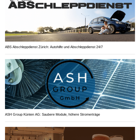
ABS Abschleppdienst Zürich: Autohilfe und Abschleppdienst 24/7
ASH Group Künten AG: Saubere Module, höhere Stromerträge