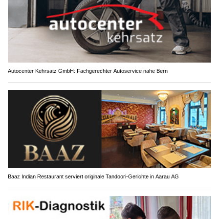
Autocenter Kehrsatz GmbH: Fachgerechter Autoservice nahe Bern
Baaz Indian Restaurant serviert originale Tandoori-Gerichte in Aarau AG