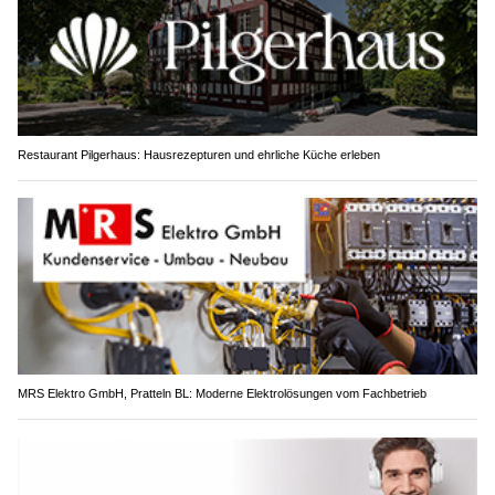
Restaurant Pilgerhaus: Hausrezepturen und ehrliche Küche erleben
MRS Elektro GmbH, Pratteln BL: Moderne Elektrolösungen vom Fachbetrieb