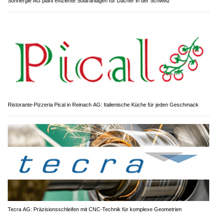
Sonnergie AG plant effiziente Solaranlagen für Dächer in der Schweiz
Ristorante-Pizzeria Pical in Reinach AG: Italienische Küche für jeden Geschmack
Tecra AG: Präzisionsschleifen mit CNC-Technik für komplexe Geometrien