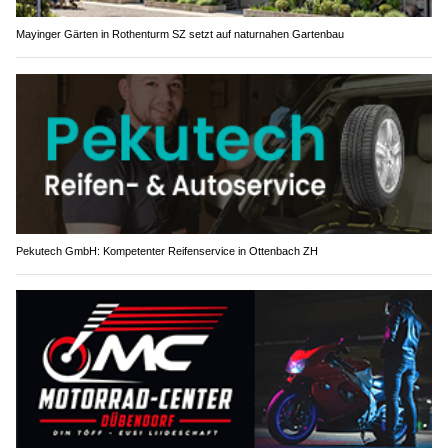
Mayinger Gärten in Rothenturm SZ setzt auf naturnahen Gartenbau
Pekutech GmbH: Kompetenter Reifenservice in Ottenbach ZH