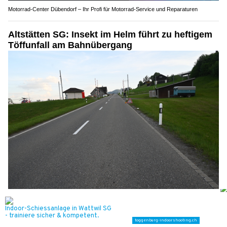
Motorrad-Center Dübendorf – Ihr Profi für Motorrad-Service und Reparaturen
Altstätten SG: Insekt im Helm führt zu heftigem
Töffunfall am Bahnübergang
25.05.26
VON
BELMEDIA REDAKTION
Am Sonntagabend (24.05.2026) ist ein 36-jähriger Mann
auf der Stoosstrasse mit seinem Motorrad verunfallt.