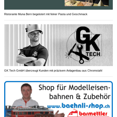
Ristorante Muna Bern begeistert mit feiner Pasta und Geschmack
GK Tech GmbH überzeugt Kunden mit präzisem Anlagenbau aus Chromstahl