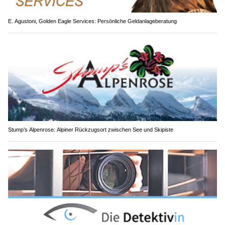
E. Agustoni, Golden Eagle Services: Persönliche Geldanlageberatung
Stump’s Alpenrose: Alpiner Rückzugsort zwischen See und Skipiste