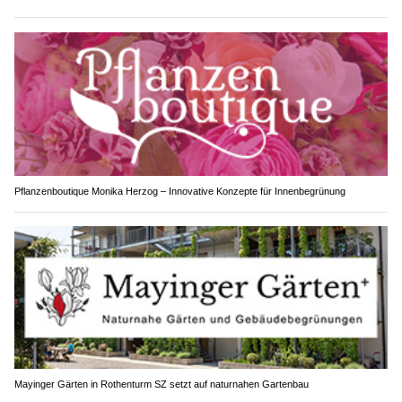
Pflanzenboutique Monika Herzog – Innovative Konzepte für Innenbegrünung
Mayinger Gärten in Rothenturm SZ setzt auf naturnahen Gartenbau