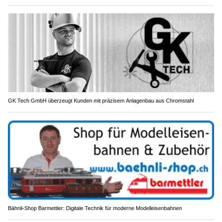
GK Tech GmbH überzeugt Kunden mit präzisem Anlagenbau aus Chromstahl
Bähnli-Shop Barmettler: Digitale Technik für moderne Modelleisenbahnen