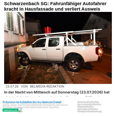
Schwarzenbach SG: Fahrunfähiger Autofahrer
kracht in Hausfassade und verliert Ausweis
23.07.26
VON
BELMEDIA REDAKTION
In der Nacht von Mittwoch auf Donnerstag (23.07.2026) hat
sich bei der Verzweigung Jonschwilerstrasse/Wilerstrasse
ein
Selbstunfall ereignet
.
Ein 28-jähriger Autofahrer kam von der Strasse ab und prallte