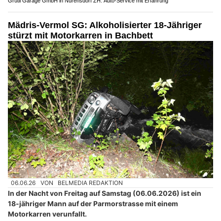
Grütli Garage GmbH in Nürensdorf ZH: Auto-Service mit Erfahrung
Mädris-Vermol SG: Alkoholisierter 18-Jähriger
stürzt mit Motorkarren in Bachbett
06.06.26
VON
BELMEDIA REDAKTION
In der Nacht von Freitag auf Samstag (06.06.2026) ist ein
18-jähriger Mann auf der Parmorstrasse mit einem
Motorkarren verunfallt.