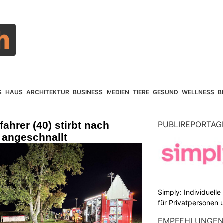
S
HAUS
ARCHITEKTUR
BUSINESS
MEDIEN
TIERE
GESUND
WELLNESS
B
ahrer (40) stirbt nach
PUBLIREPORTAG
 angeschnallt
Simply: Individuell
für Privatpersonen 
EMPFEHLUNGE