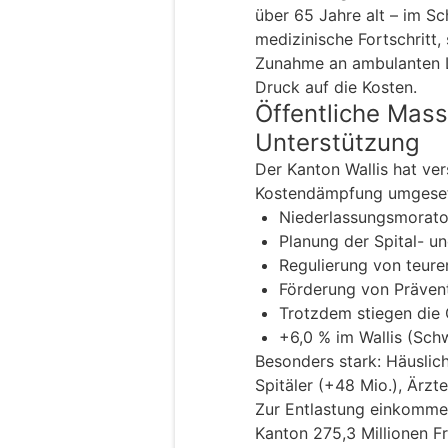
über 65 Jahre alt – im Sc
medizinische Fortschritt,
Zunahme an ambulanten L
Druck auf die Kosten.
Öffentliche Mass
Unterstützung
Der Kanton Wallis hat v
Kostendämpfung umgeset
Niederlassungsmorato
Planung der Spital- u
Regulierung von teure
Förderung von Präven
Trotzdem stiegen die
+6,0 % im Wallis (Schw
Besonders stark: Häuslic
Spitäler (+48 Mio.), Ärz
Zur Entlastung einkomme
Kanton 275,3 Millionen F