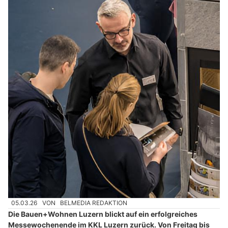
05.03.26
VON
BELMEDIA REDAKTION
Die Bauen+Wohnen Luzern blickt auf ein erfolgreiches
Messewochenende im KKL Luzern zurück. Von Freitag bis