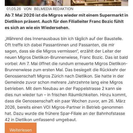
01.05.26
VON
BELMEDIA REDAKTION
Ab 7. Mai 2026 ist die Migros wieder mit einem Supermarkt in
Dietlikon präsent. Auch für den Filialleiter Franc Bozic fühlt
es sich an wie ein Wiedersehen.
„Während des Innenausbaus bin ich täglich auf der Baustelle.
Oft treffe ich dabei Passantinnen und Passanten, die mir
sagen, dass sie die Migros vermissen“, erzählt der Leiter der
neuen Migros Dietlikon-Brunnenwiese, Franc Bozic. Das ist bald
vorbei: Am 7. Mai öffnet die rundum erneuerte Migros Dietlikon-
Brunnenwiese zum ersten Mal. Das besiegelt die Rückkehr der
Genossenschaft Migros Zürich nach Dietlikon. Sie hatte in der
Gemeinde zuvor schon mehrere Jahrzehnte lang eine Migros
betrieben. Mit dem Neubau an der Pappelstrasse 2 kann sie
dies nun wieder tun – in frischen Räumlichkeiten. Hinzu kommt,
dass die Genossenschaft ein paar Wochen zuvor, am 26. März
2026, bereits einen VOI Migros-Partner in Betrieb genommen
hat. Dazu wurde die frühere Spar-Filiale an der Bahnhofstasse
42 in Dietlikon umfassend umgebaut.
Weiterlesen