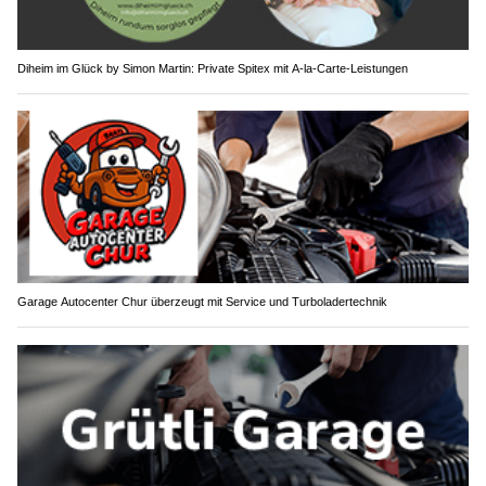
Diheim im Glück by Simon Martin: Private Spitex mit A-la-Carte-Leistungen
Garage Autocenter Chur überzeugt mit Service und Turboladertechnik