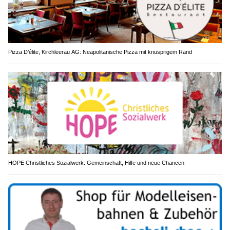
Pizza D’élite, Kirchleerau AG: Neapolitanische Pizza mit knusprigem Rand
HOPE Christliches Sozialwerk: Gemeinschaft, Hilfe und neue Chancen