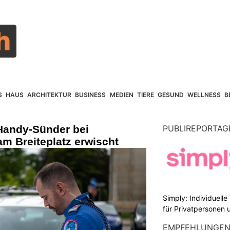
S
HAUS
ARCHITEKTUR
BUSINESS
MEDIEN
TIERE
GESUND
WELLNESS
B
 Handy-Sünder bei
PUBLIREPORTAG
am Breiteplatz erwischt
Simply: Individuell
für Privatpersonen 
EMPFEHLUNGE