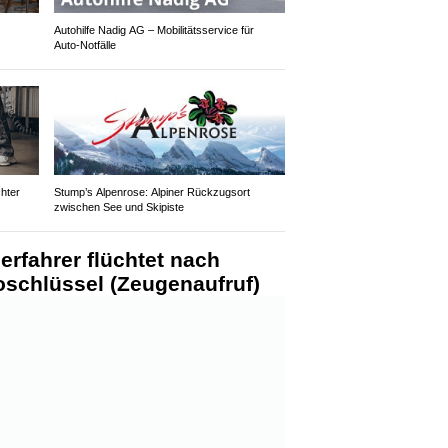
Autohilfe Nadig AG – Mobilitätsservice für
Auto‑Notfälle
hter
Stump’s Alpenrose: Alpiner Rückzugsort
zwischen See und Skipiste
erfahrer flüchtet nach
oschlüssel (Zeugenaufruf)