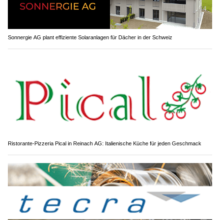
Sonnergie AG plant effiziente Solaranlagen für Dächer in der Schweiz
Ristorante-Pizzeria Pical in Reinach AG: Italienische Küche für jeden Geschmack