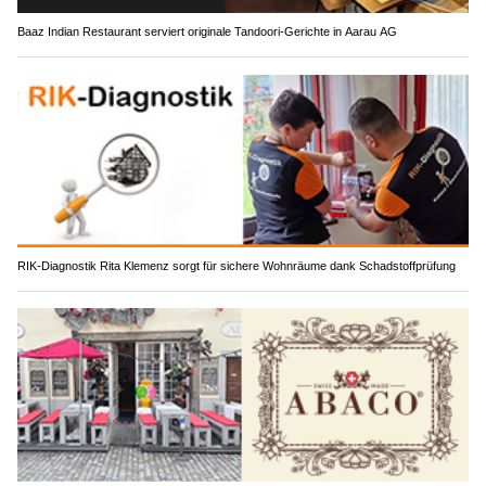
Baaz Indian Restaurant serviert originale Tandoori-Gerichte in Aarau AG
RIK-Diagnostik Rita Klemenz sorgt für sichere Wohnräume dank Schadstoffprüfung