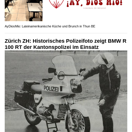
AyDiosMio: Lateinamerikanische Küche und Brunch in Thun BE
Zürich ZH: Historisches Polizeifoto zeigt BMW R
100 RT der Kantonspolizei im Einsatz