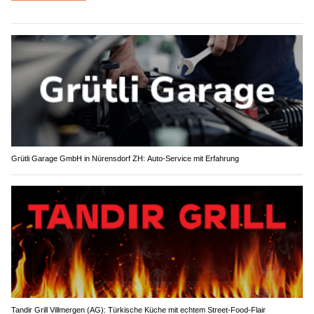
Grütli Garage GmbH in Nürensdorf ZH: Auto-Service mit Erfahrung
Tandir Grill Villmergen (AG): Türkische Küche mit echtem Street-Food-Flair