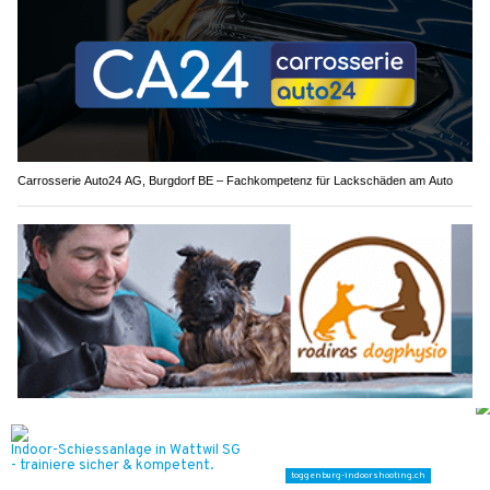
Carrosserie Auto24 AG, Burgdorf BE – Fachkompetenz für Lackschäden am Auto
Rodiras Dogphysio in Amriswil TG – Hundergesundheit mit Leidenschaft