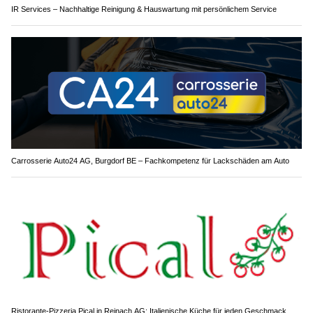
IR Services – Nachhaltige Reinigung & Hauswartung mit persönlichem Service
Carrosserie Auto24 AG, Burgdorf BE – Fachkompetenz für Lackschäden am Auto
Ristorante-Pizzeria Pical in Reinach AG: Italienische Küche für jeden Geschmack