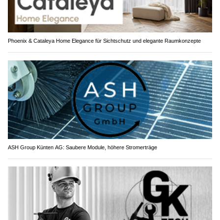
Phoenix & Cataleya Home Elegance für Sichtschutz und elegante Raumkonzepte
ASH Group Künten AG: Saubere Module, höhere Stromerträge