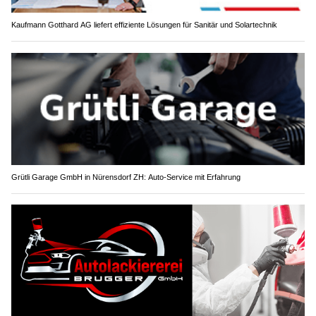
Kaufmann Gotthard AG liefert effiziente Lösungen für Sanitär und Solartechnik
Grütli Garage GmbH in Nürensdorf ZH: Auto-Service mit Erfahrung