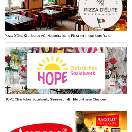
Pizza D’élite, Kirchleerau AG: Neapolitanische Pizza mit knusprigem Rand
HOPE Christliches Sozialwerk: Gemeinschaft, Hilfe und neue Chancen