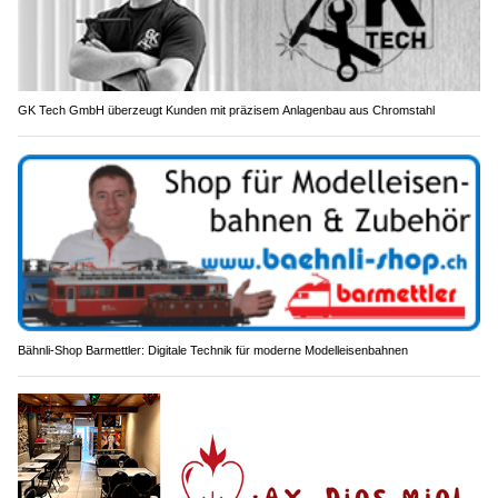
GK Tech GmbH überzeugt Kunden mit präzisem Anlagenbau aus Chromstahl
Bähnli-Shop Barmettler: Digitale Technik für moderne Modelleisenbahnen