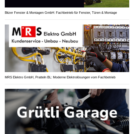
Bitzer Fenster & Montagen GmbH: Fachbetrieb für Fenster, Türen & Montage
MRS Elektro GmbH, Pratteln BL: Moderne Elektrolösungen vom Fachbetrieb