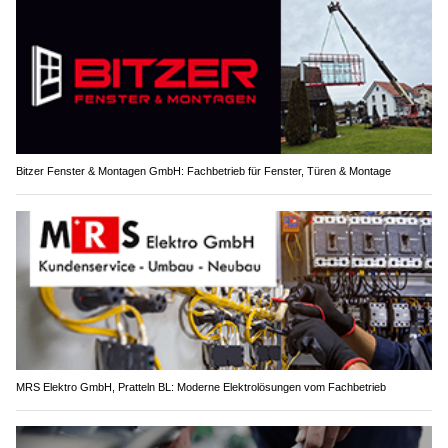
Bitzer Fenster & Montagen GmbH: Fachbetrieb für Fenster, Türen & Montage
MRS Elektro GmbH, Pratteln BL: Moderne Elektrolösungen vom Fachbetrieb