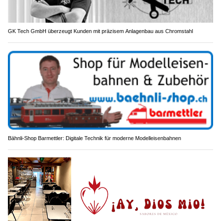
GK Tech GmbH überzeugt Kunden mit präzisem Anlagenbau aus Chromstahl
Bähnli-Shop Barmettler: Digitale Technik für moderne Modelleisenbahnen