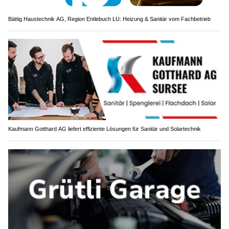
Bättig Haustechnik AG, Region Entlebuch LU: Heizung & Sanitär vom Fachbetrieb
Kaufmann Gotthard AG liefert effiziente Lösungen für Sanitär und Solartechnik