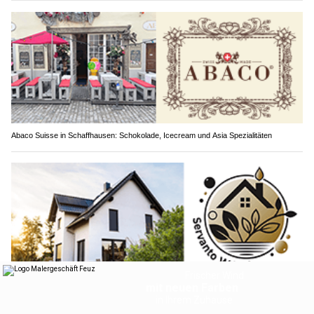
Abaco Suisse in Schaffhausen: Schokolade, Icecream und Asia Spezialitäten
Servanto W.Meier überzeugt mit Erfahrung in Garten- und Hausservice