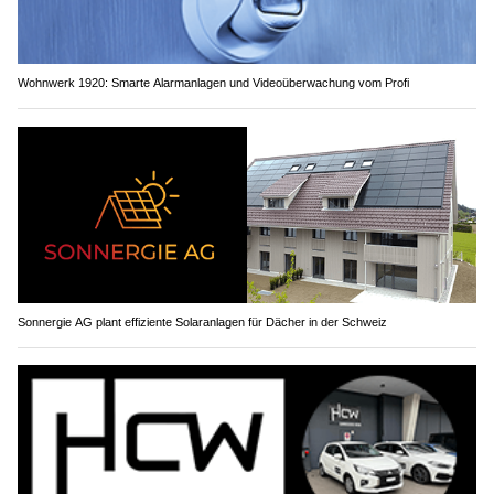
Wohnwerk 1920: Smarte Alarmanlagen und Videoüberwachung vom Profi
Sonnergie AG plant effiziente Solaranlagen für Dächer in der Schweiz