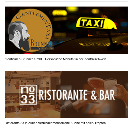
Gentlemen Brunner GmbH: Persönliche Mobilität in der Zentralschweiz
Ristorante 33 in Zürich verbindet mediterrane Küche mit edlen Tropfen