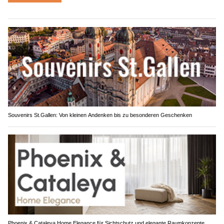
Souvenirs St.Gallen: Von kleinen Andenken bis zu besonderen Geschenken
Phoenix & Cataleya Home Elegance für Sichtschutz und elegante Raumkonzepte