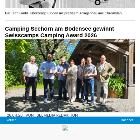
GK Tech GmbH überzeugt Kunden mit präzisem Anlagenbau aus Chromstahl
Camping Seehorn am Bodensee gewinnt
Swisscamps Camping Award 2026
28.04.26
VON
BELMEDIA REDAKTION
An seiner Delegiertenversammlung hat Swisscamps die
Klassensieger der Camping Awards 2026 in der Ost- und
Zentralschweiz ausgezeichnet: Der Camping Seehorn