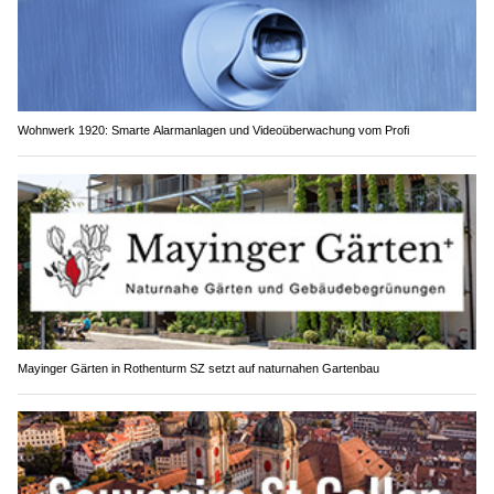
Wohnwerk 1920: Smarte Alarmanlagen und Videoüberwachung vom Profi
Mayinger Gärten in Rothenturm SZ setzt auf naturnahen Gartenbau