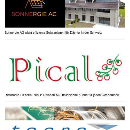
Sonnergie AG plant effiziente Solaranlagen für Dächer in der Schweiz
Ristorante-Pizzeria Pical in Reinach AG: Italienische Küche für jeden Geschmack