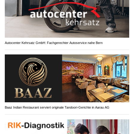
Autocenter Kehrsatz GmbH: Fachgerechter Autoservice nahe Bern
Baaz Indian Restaurant serviert originale Tandoori-Gerichte in Aarau AG