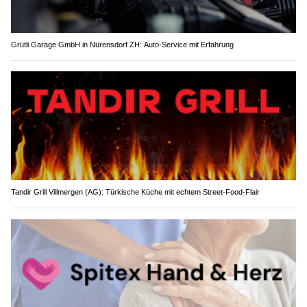
Grütli Garage GmbH in Nürensdorf ZH: Auto-Service mit Erfahrung
Tandir Grill Villmergen (AG): Türkische Küche mit echtem Street-Food-Flair