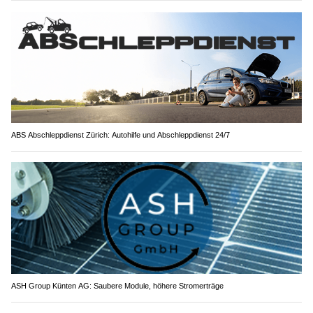
ABS Abschleppdienst Zürich: Autohilfe und Abschleppdienst 24/7
ASH Group Künten AG: Saubere Module, höhere Stromerträge