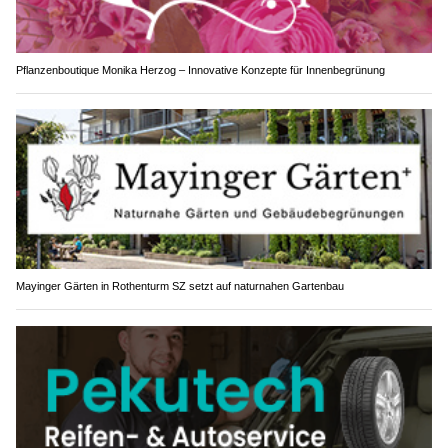
Pflanzenboutique Monika Herzog – Innovative Konzepte für Innenbegrünung
Mayinger Gärten in Rothenturm SZ setzt auf naturnahen Gartenbau