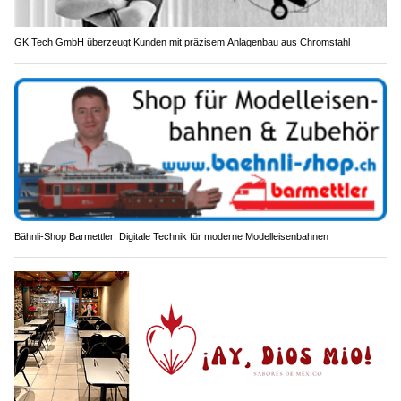
GK Tech GmbH überzeugt Kunden mit präzisem Anlagenbau aus Chromstahl
Bähnli-Shop Barmettler: Digitale Technik für moderne Modelleisenbahnen