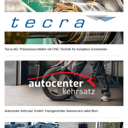
Tecra AG: Präzisionsschleifen mit CNC-Technik für komplexe Geometrien
Autocenter Kehrsatz GmbH: Fachgerechter Autoservice nahe Bern