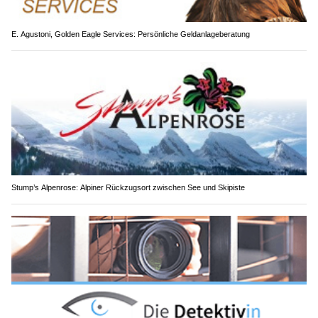
E. Agustoni, Golden Eagle Services: Persönliche Geldanlageberatung
Stump’s Alpenrose: Alpiner Rückzugsort zwischen See und Skipiste