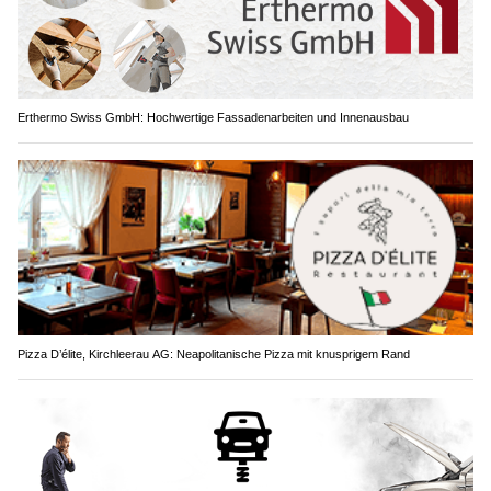
Erthermo Swiss GmbH: Hochwertige Fassadenarbeiten und Innenausbau
Pizza D’élite, Kirchleerau AG: Neapolitanische Pizza mit knusprigem Rand