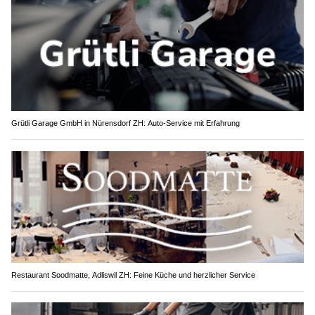
Grütli Garage GmbH in Nürensdorf ZH: Auto-Service mit Erfahrung
Restaurant Soodmatte, Adliswil ZH: Feine Küche und herzlicher Service