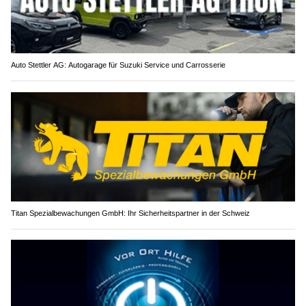
Auto Stettler AG: Autogarage für Suzuki Service und Carrosserie
Titan Spezialbewachungen GmbH: Ihr Sicherheitspartner in der Schweiz