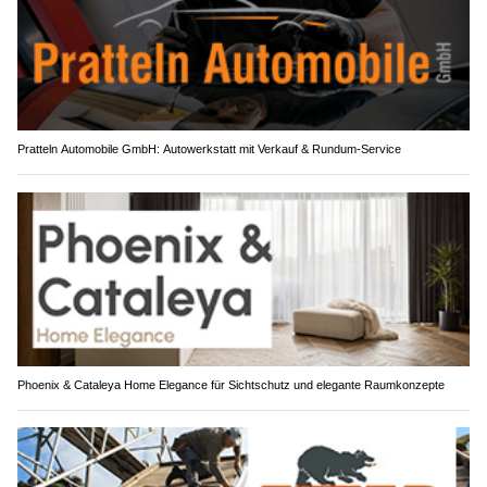
Pratteln Automobile GmbH: Autowerkstatt mit Verkauf & Rundum-Service
Phoenix & Cataleya Home Elegance für Sichtschutz und elegante Raumkonzepte