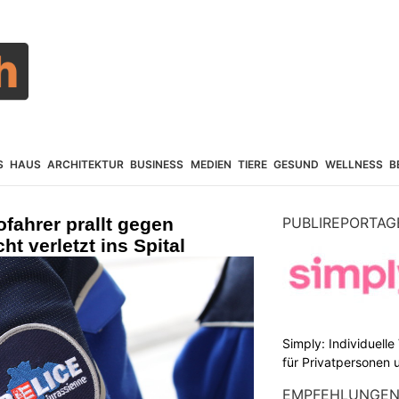
S
HAUS
ARCHITEKTUR
BUSINESS
MEDIEN
TIERE
GESUND
WELLNESS
B
ofahrer prallt gegen
PUBLIREPORTAG
ht verletzt ins Spital
Simply: Individuell
für Privatpersonen 
EMPFEHLUNGE