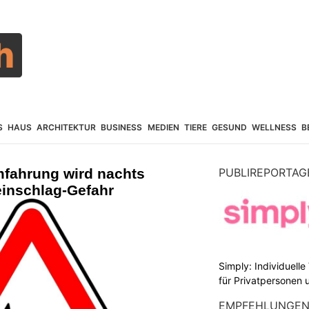
S
HAUS
ARCHITEKTUR
BUSINESS
MEDIEN
TIERE
GESUND
WELLNESS
B
mfahrung wird nachts
PUBLIREPORTAG
einschlag-Gefahr
Simply: Individuell
für Privatpersonen 
EMPFEHLUNGE