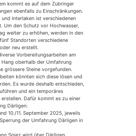
dem kommt es auf dem Zubringer
ngen ebenfalls zu Einschränkungen.
 und Interlaken ist verschiedenen
t. Um den Schutz vor Hochwasser,
ag weiter zu erhöhen, werden in den
fünf Standorten verschiedene
der neu erstellt.
diverse Vorbereitungsarbeiten am
m Hang oberhalb der Umfahrung
se grössere Steine vorgefunden.
eiten könnten sich diese lösen und
hrden. Es wurde deshalb entschieden,
zuführen und ein temporäres
 erstellen. Dafür kommt es zu einer
ng Därligen:
 und 10./11. September 2025, jeweils
 Sperrung der Umfahrung Därligen in
ung Spiez wird über Därligen