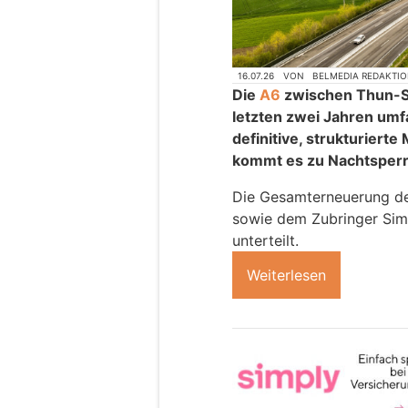
16.07.26
VON
BELMEDIA REDAKTI
Die
A6
zwischen Thun-S
letzten zwei Jahren umf
definitive, strukturiert
kommt es zu Nachtsper
Die Gesamterneuerung d
sowie dem Zubringer Simm
unterteilt.
Weiterlesen