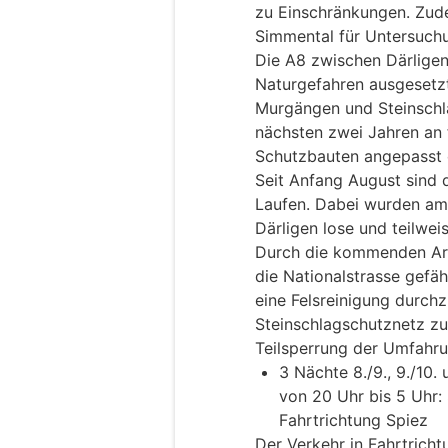
zu Einschränkungen. Zu
Simmental für Untersuchu
Die A8 zwischen Därligen
Naturgefahren ausgesetz
Murgängen und Steinschl
nächsten zwei Jahren an 
Schutzbauten angepasst o
Seit Anfang August sind 
Laufen. Dabei wurden a
Därligen lose und teilwei
Durch die kommenden Arb
die Nationalstrasse gefä
eine Felsreinigung durch
Steinschlagschutznetz zu
Teilsperrung der Umfahru
3 Nächte 8./9., 9./10.
von 20 Uhr bis 5 Uhr:
Fahrtrichtung Spiez
Der Verkehr in Fahrtricht