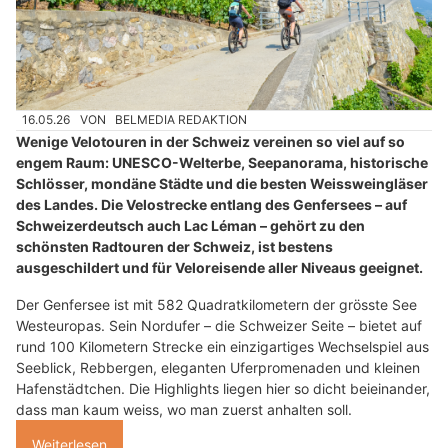
16.05.26
VON
BELMEDIA REDAKTION
Wenige Velotouren in der Schweiz vereinen so viel auf so
engem Raum: UNESCO-Welterbe, Seepanorama, historische
Schlösser, mondäne Städte und die besten Weissweingläser
des Landes. Die Velostrecke entlang des Genfersees – auf
Schweizerdeutsch auch Lac Léman – gehört zu den
schönsten Radtouren der Schweiz, ist bestens
ausgeschildert und für Veloreisende aller Niveaus geeignet.
Der Genfersee ist mit 582 Quadratkilometern der grösste See
Westeuropas. Sein Nordufer – die Schweizer Seite – bietet auf
rund 100 Kilometern Strecke ein einzigartiges Wechselspiel aus
Seeblick, Rebbergen, eleganten Uferpromenaden und kleinen
Hafenstädtchen. Die Highlights liegen hier so dicht beieinander,
dass man kaum weiss, wo man zuerst anhalten soll.
Weiterlesen