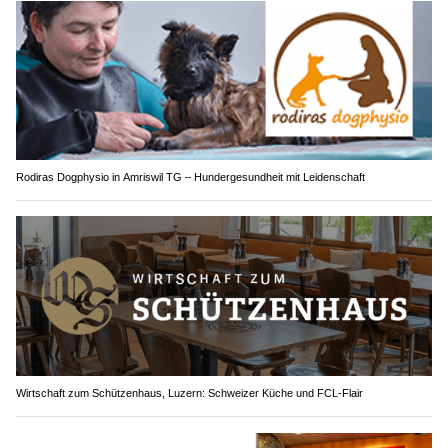
Rodiras Dogphysio in Amriswil TG – Hundergesundheit mit Leidenschaft
Wirtschaft zum Schützenhaus, Luzern: Schweizer Küche und FCL-Flair