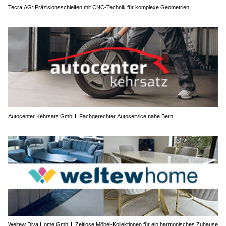
Tecra AG: Präzisionsschleifen mit CNC-Technik für komplexe Geometrien
Autocenter Kehrsatz GmbH: Fachgerechter Autoservice nahe Bern
Weltew Diva Home GmbH: Zeitlose Möbel-Kollektionen für ein harmonisches Zuhause