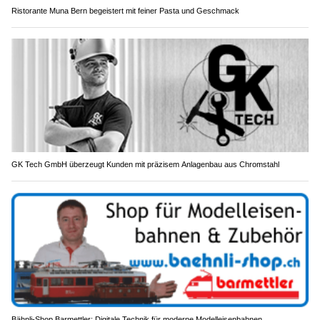
Ristorante Muna Bern begeistert mit feiner Pasta und Geschmack
GK Tech GmbH überzeugt Kunden mit präzisem Anlagenbau aus Chromstahl
Bähnli-Shop Barmettler: Digitale Technik für moderne Modelleisenbahnen