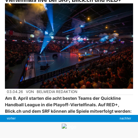
03.04.26
VON
BELMEDIA REDAKTION
Am 8. April starten die acht besten Teams der Quickline
Handball League in die Playoff-Viertelfinals. Auf RED+,
Blick.ch und dem SRF können alle Spiele mitverfolgt werden:
Die TV-Termine der ersten Playoff-Serie sind nun fixiert.
Nach 27 Runden steht in der Quickline Handball League die
entscheidende Phase an: Ab Mittwoch, 8. April, spielen die