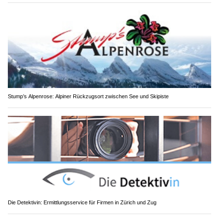
Stump’s Alpenrose: Alpiner Rückzugsort zwischen See und Skipiste
Die Detektivin: Ermittlungsservice für Firmen in Zürich und Zug