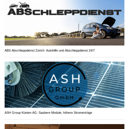
ABS Abschleppdienst Zürich: Autohilfe und Abschleppdienst 24/7
ASH Group Künten AG: Saubere Module, höhere Stromerträge