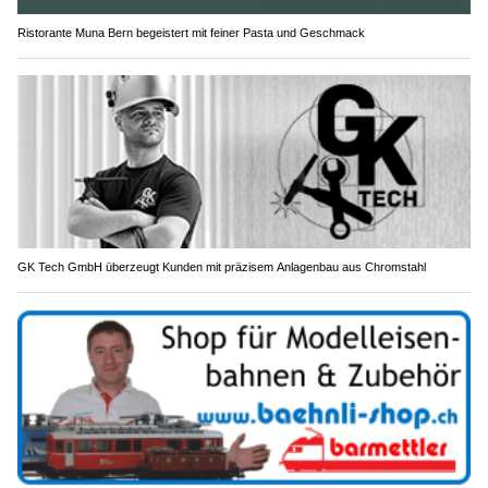
Ristorante Muna Bern begeistert mit feiner Pasta und Geschmack
GK Tech GmbH überzeugt Kunden mit präzisem Anlagenbau aus Chromstahl