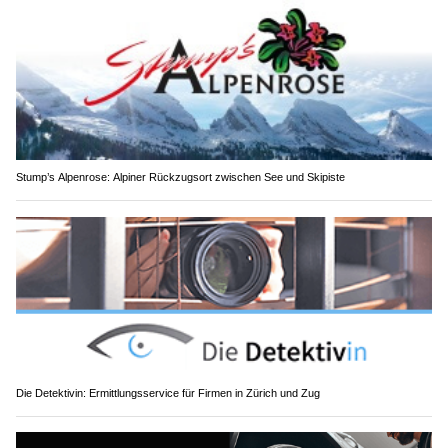
Stump’s Alpenrose: Alpiner Rückzugsort zwischen See und Skipiste
Die Detektivin: Ermittlungsservice für Firmen in Zürich und Zug