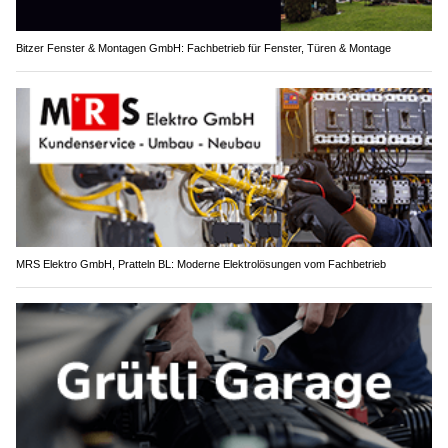
Bitzer Fenster & Montagen GmbH: Fachbetrieb für Fenster, Türen & Montage
MRS Elektro GmbH, Pratteln BL: Moderne Elektrolösungen vom Fachbetrieb