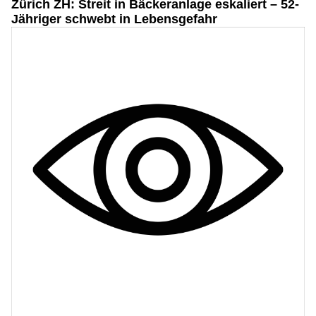
Zürich ZH: Streit in Bäckeranlage eskaliert – 52-
Jähriger schwebt in Lebensgefahr