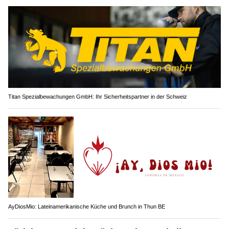
Titan Spezialbewachungen GmbH: Ihr Sicherheitspartner in der Schweiz
AyDiosMio: Lateinamerikanische Küche und Brunch in Thun BE