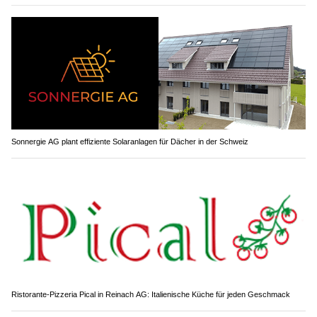
Sonnergie AG plant effiziente Solaranlagen für Dächer in der Schweiz
Ristorante-Pizzeria Pical in Reinach AG: Italienische Küche für jeden Geschmack