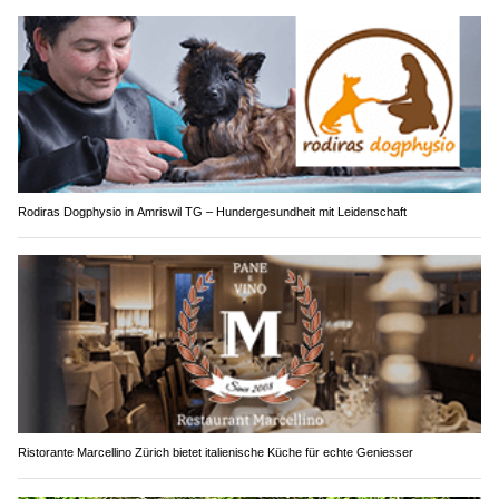
Rodiras Dogphysio in Amriswil TG – Hundergesundheit mit Leidenschaft
Ristorante Marcellino Zürich bietet italienische Küche für echte Geniesser