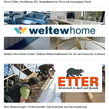
Pizza D’élite, Kirchleerau AG: Neapolitanische Pizza mit knusprigem Rand
Weltew Diva Home GmbH: Zeitlose Möbel-Kollektionen für ein harmonisches Zuhause
Etter Bedachungen: Professioneller Dachunterhalt und Dachsanierung