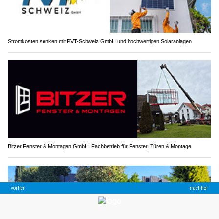
Stromkosten senken mit PVT-Schweiz GmbH und hochwertigen Solaranlagen
Bitzer Fenster & Montagen GmbH: Fachbetrieb für Fenster, Türen & Montage